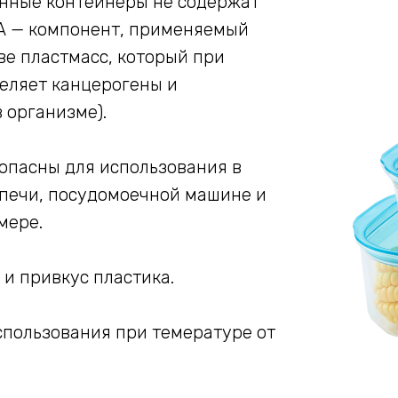
нные контейнеры не содержат
А — компонент, применяемый
ве пластмасс, который при
еляет канцерогены и
 организме).
опасны для использования в
печи, посудомоечной машине и
мере.
 и привкус пластика.
спользования при темературе от