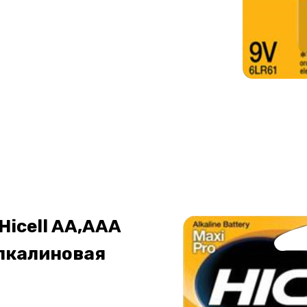
Hicell AA,AAA
лкалиновая