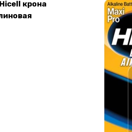
Hicell крона
линовая